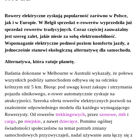
Rowery elektryczne zyskują popularność zarówno w Polsce,
jak i w Europie. W Belgii sprzedaż e-rowerów wyprzedziła już
sprzedaż rowerów tradycyjnych. Coraz częściej zauważalny
jest szereg zalet, jakie niesie za sobą elektromobilność.
Wspomaganie elektryczne podnosi poziom komfortu jazdy, a
jednocześnie stanowi ekologiczną alternatywę dla samochodu.
Alternatywa, która ratuje planetę.
Badania dokonane w Melbourne w Australii wykazały, że połowa
wszystkich podróży samochodem odbywa się na odcinku
krótszym niż 5 km. Biorąc pod uwagę koszt zakupu i utrzymania
pojazdu silnikowego, e-rower automatycznie zyskuje na
atrakcyjności. Szeroka oferta rowerów elektrycznych pozwoli na
znalezienie odpowiedniego modelu dla każdego wymagającego
Rowerzysty. Od rowerów
trekkingowych
, przez
szosowe
,
mtb
i
cargo
, po
miejskie
, a nawet
dziecięce
. Pomimo ogólnej
świadomości społeczeństw na temat potrzeb zmiany
samochodowych przyzwyczajeń, nadal używanie auta łączy się z