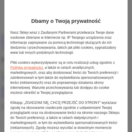
Dodanie produktu do listy zakupowej nie oznacza
automatycznie jego rezerwacji.
Dla niezalogowanych klientów lista zakupowa
Dbamy o Twoją prywatność
przechowywana jest do momentu wygaśnięcia sesji (około
24h).
Nasz Sklep wraz z Zaufanymi Partnerami przetwarza Twoje dane
Menu
osobowe zbierane w Internecie np. IP Twojego urządzenia oraz
Konto
informacje zapisywane za pomocą technologii służących do ich
Zaloguj się
Zarejestruj się
Sprawdź status zamówienia
śledzenia i przechowywania, takich jak pliki cookies, sygnalizatory
www lub innych podobnych technologii.
616 PLN netto miesięcznie
Pliki cookies wykorzystywane są w celu realizacji usług zgodnie z
Polityką prywatności
, a także w celach analitycznych,
( ilość produktów:
1
)
marketingowych, oraz aby dostosować treści do Twoich preferencji i
Chwilowo niedostępny
zainteresowań w tym także do wyświetlania spersonalizowanych
treści (reklamowych) oraz do poprawnego działania strony
Rower elektryczny Riese & Muller Charger4 Mixte
internetowej. Warunki przechowywania lub dostępu do cookie
możesz określić w Twojej przeglądarce.
GT vario
Klikając „ZGADZAM SIĘ, CHCĘ PRZEJŚĆ DO STRONY” wyrażasz
28 500,00 zł
/ szt.
brutto
zgodę na stosowanie ciasteczek zgodnie z ustawieniami Twojej
przeglądarki oraz na dostosowanie treści na stronie naszego Sklepu
Silnik:
BOSCH Performance Line CX
,
wsparcie do 25 km/h
do Twoich preferencji, a także w celach statystycznych i
Moment obrotowy (Nm):
85
marketingowych, w tym do wyświetlania spersonalizowanych treści
Zasięg (km):
100-150
(reklamowych). Zgodę możesz wycofać w dowolnym momencie