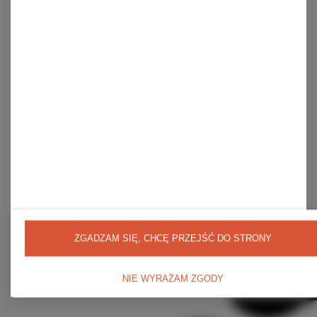
Historia transakcji
Moje rabaty
Newsletter
Regulaminy
Wysyłka
Sposoby płatności i prowizje
Regulamin
Polityka prywatności
Odstąpienie od umowy
ZGADZAM SIĘ, CHCĘ PRZEJŚĆ DO STRONY
NIE WYRAŻAM ZGODY