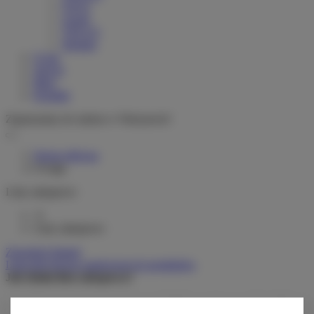
Greyp
woom
VELLO
Stromer
O nas
Serwis
Blog
Kontakt
Zapraszamy do salonu w Warszawie!
Strona główna
Uwaga
Listy zakupowe
0
Listy zakupowe
Zarządzaj listami
Lista dotychczas zamówionych produktów
Jak działa lista zakupowa?
Po zalogowaniu możesz umieścić i przechowywać na liście
zakupowej dowolną liczbę produktów nieskończenie długo.