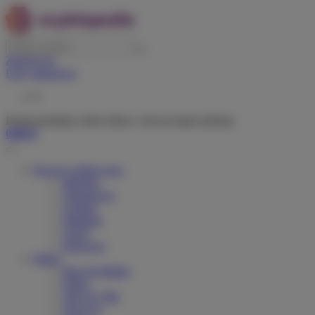
Zaloguj się
Listy zakupowe
0
Dodaj produkty, które lubisz i chcesz kupić później.
0,00 zł
Rowery elektryczne
Miejskie
Trekingowe
Górskie
Składane
Cargo
Dziecięce
Marki
Riese & Muller
Orbea
Velo de Ville
Tenways