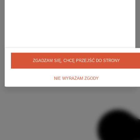
Listy zakupowe
Lista zakupionych produktów
Historia transakcji
Moje rabaty
Newsletter
Regulaminy
Wysyłka
Sposoby płatności i prowizje
Regulamin
Polityka prywatności
ZGADZAM SIĘ, CHCĘ PRZEJŚĆ DO STRONY
Odstąpienie od umowy
NIE WYRAŻAM ZGODY