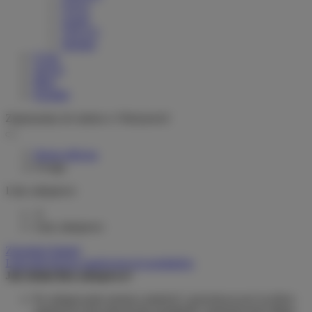
Greyp
woom
VELLO
Stromer
O nas
Serwis
Blog
Kontakt
Zapraszamy do salonu w Warszawie!
Strona główna
Uwaga
Listy zakupowe
0
Listy zakupowe
Zarządzaj listami
Lista dotychczas zamówionych produktów
Jak działa lista zakupowa?
Po zalogowaniu możesz umieścić i przechowywać na liście
zakupowej dowolną liczbę produktów nieskończenie długo.