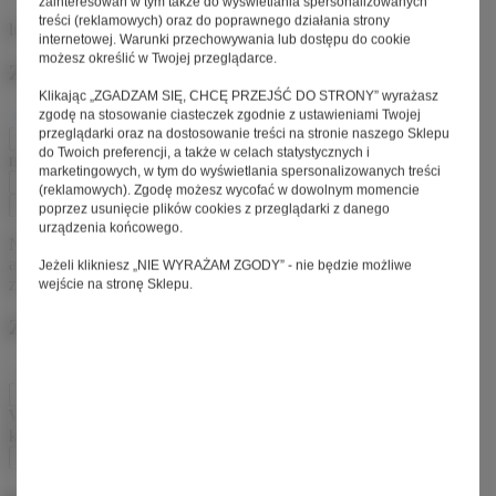
zainteresowań w tym także do wyświetlania spersonalizowanych
treści (reklamowych) oraz do poprawnego działania strony
lub
internetowej. Warunki przechowywania lub dostępu do cookie
możesz określić w Twojej przeglądarce.
Zaloguj mnie przez
Klikając „ZGADZAM SIĘ, CHCĘ PRZEJŚĆ DO STRONY” wyrażasz
zgodę na stosowanie ciasteczek zgodnie z ustawieniami Twojej
login i hasło
przypomnij hasło
przeglądarki oraz na dostosowanie treści na stronie naszego Sklepu
Login / Nr karty stałego klienta / E-
do Twoich preferencji, a także w celach statystycznych i
mail
marketingowych, w tym do wyświetlania spersonalizowanych treści
Hasło / Pin karty stałego klienta
(reklamowych). Zgodę możesz wycofać w dowolnym momencie
Nie pamiętam loginu lub hasła
Zaloguj się
poprzez usunięcie plików cookies z przeglądarki z danego
urządzenia końcowego.
Na Twój adres zostanie wysłany e-mail, który pozwala na
automatyczne zalogowanie się. Zmiana hasła będzie możliwa po
Jeżeli klikniesz „NIE WYRAŻAM ZGODY” - nie będzie możliwe
zalogowaniu na stronie edycji Twoich danych.
wejście na stronę Sklepu.
Zaloguj mnie przez
login i hasło
przypomnij hasło
Adres e-mail
Wpisz e-mail, który podałeś podczas rejestracji lub nr karty stałego
klienta
Wróć do standardowego logowania
Przypomnij hasło