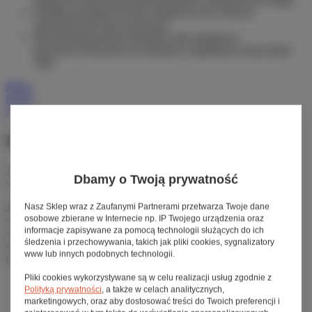
Dodanie produktu do listy zakupowej nie oznacza
automatycznie jego rezerwacji.
Dla niezalogowanych klientów lista zakupowa
przechowywana jest do momentu wygaśnięcia sesji (około
24h).
Menu
Konto
Zaloguj się
Zarejestruj się
Sprawdź status zamówienia
Logowanie
Jeżeli posiadasz konto w jednym z poniższych serwisów, możesz je
Dbamy o Twoją prywatność
wykorzystać do utworzenia konta i późniejszego logowania.
Nasz Sklep wraz z Zaufanymi Partnerami przetwarza Twoje dane
Jeżeli posiadasz już wcześniej założone konto
możesz je dla
osobowe zbierane w Internecie np. IP Twojego urządzenia oraz
własnej wygody połączyć z logowaniem ze swojego ulubionego
informacje zapisywane za pomocą technologii służących do ich
serwisu. Aby to zrobić, najpierw zaloguj się, a następnie przejdź do
śledzenia i przechowywania, takich jak pliki cookies, sygnalizatory
edycji swoich danych gdzie znajdziesz odpowiednie narzędzie do
www lub innych podobnych technologii.
połączenia konta.
Pliki cookies wykorzystywane są w celu realizacji usług zgodnie z
Polityką prywatności
, a także w celach analitycznych,
marketingowych, oraz aby dostosować treści do Twoich preferencji i