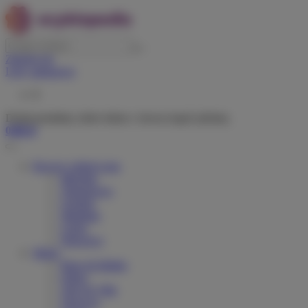
Zaloguj się
Listy zakupowe
0
Dodaj produkty, które lubisz i chcesz kupić później.
0,00 zł
Rowery elektryczne
Miejskie
Trekingowe
Górskie
Składane
Cargo
Dziecięce
Marki
Riese & Muller
Orbea
Velo de Ville
Tenways