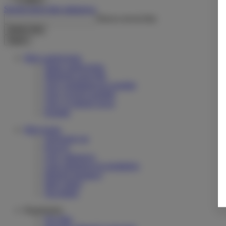
Stwórz nową listę zakupową
Nazwa nowej listy
Utwórz listę
Zapisz
Moje zamówienia
Status zamówienia
Śledzenie przesyłki
Chcę zareklamować produkt
Chcę zwrócić produkt
Chcę wymienić towar
Kontakt
Moje konto
Zarejestruj się
Koszyk
Listy zakupowe
Lista zakupionych produktów
Historia transakcji
Moje rabaty
Newsletter
Regulaminy
Wysyłka