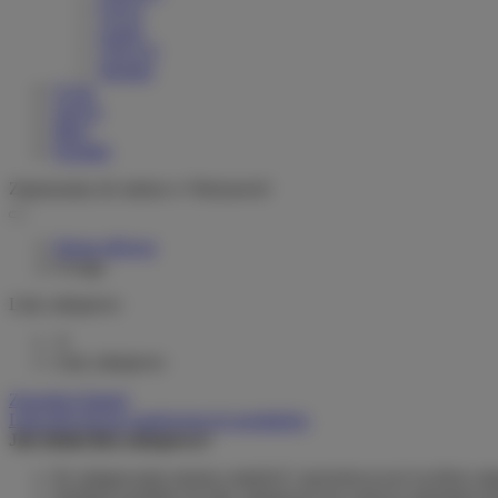
Greyp
woom
VELLO
Stromer
O nas
Serwis
Blog
Kontakt
Zapraszamy do salonu w Warszawie!
Strona główna
Uwaga
Listy zakupowe
0
Listy zakupowe
Zarządzaj listami
Lista dotychczas zamówionych produktów
Jak działa lista zakupowa?
Po zalogowaniu możesz umieścić i przechowywać na liście za
Dodanie produktu do listy zakupowej nie oznacza automatyczni