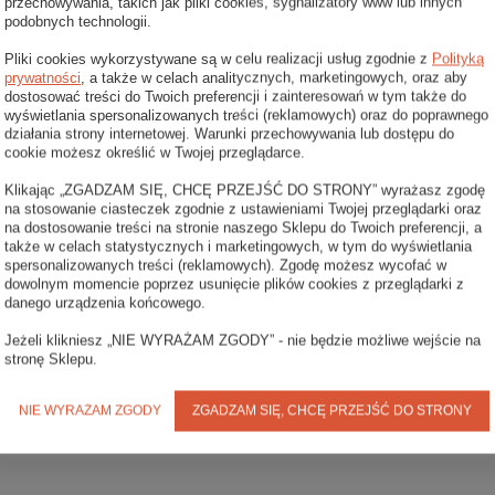
przechowywania, takich jak pliki cookies, sygnalizatory www lub innych
podobnych technologii.
Pliki cookies wykorzystywane są w celu realizacji usług zgodnie z
Polityką
prywatności
, a także w celach analitycznych, marketingowych, oraz aby
dostosować treści do Twoich preferencji i zainteresowań w tym także do
wyświetlania spersonalizowanych treści (reklamowych) oraz do poprawnego
działania strony internetowej. Warunki przechowywania lub dostępu do
cookie możesz określić w Twojej przeglądarce.
Klikając „ZGADZAM SIĘ, CHCĘ PRZEJŚĆ DO STRONY” wyrażasz zgodę
na stosowanie ciasteczek zgodnie z ustawieniami Twojej przeglądarki oraz
na dostosowanie treści na stronie naszego Sklepu do Twoich preferencji, a
także w celach statystycznych i marketingowych, w tym do wyświetlania
spersonalizowanych treści (reklamowych). Zgodę możesz wycofać w
dowolnym momencie poprzez usunięcie plików cookies z przeglądarki z
danego urządzenia końcowego.
Jeżeli klikniesz „NIE WYRAŻAM ZGODY” - nie będzie możliwe wejście na
stronę Sklepu.
NIE WYRAŻAM ZGODY
ZGADZAM SIĘ, CHCĘ PRZEJŚĆ DO STRONY