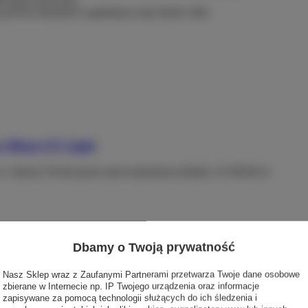
jest do momentu wygaśnięcia sesji (około 24h).
r Mixte GT Light
 w okresie 30 dni przed wprowadzeniem obniżki:
16 500,00 zł
Dbamy o Twoją prywatność
Nasz Sklep wraz z Zaufanymi Partnerami przetwarza Twoje dane osobowe
zbierane w Internecie np. IP Twojego urządzenia oraz informacje
zapisywane za pomocą technologii służących do ich śledzenia i