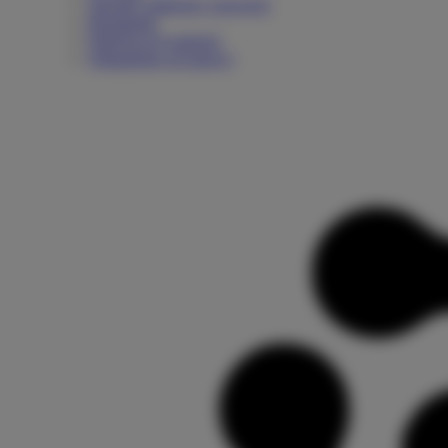
Sposoby płatności i prowizje
Regulamin
Polityka prywatności
Odstąpienie od umowy