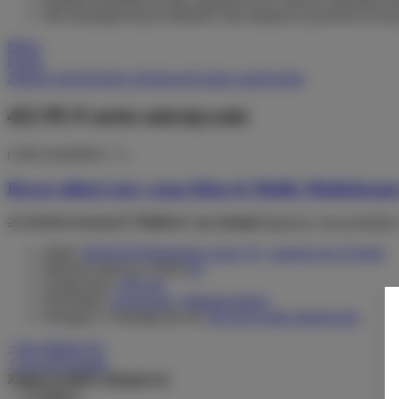
Dla niezalogowanych klientów lista zakupowa przechowywana 
Menu
Konto
Zaloguj się
Zarejestruj się
Sprawdź status zamówienia
422 PLN netto miesięcznie
( ilość produktów:
1
)
Rower elektryczny cargo Riese & Muller Multicharge
23 250,00 zł
brutto
13 750,00 zł
/ szt.
brutto
Najniższa cena produktu
Silnik:
BOSCH Performance Line CX
,
wsparcie do 25 km/h
Moment obrotowy (Nm):
85
Zasięg (km):
100-150
Przerzutka:
zewnętrzna
,
Shimano Deore
Dostępny w leasingu już od:
422 PLN netto miesięcznie
+ Do ulubionych
+ Do porównania
Zapisz na liście zakupowej
0
Zapisz