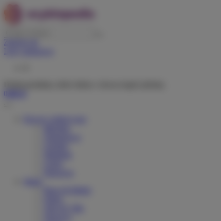
Zaloguj się
Listy zakupowe
0
Dodaj produkty, które lubisz i chcesz kupić później.
0,00 zł
Rowery elektryczne
Miejskie
Trekingowe
Górskie
Składane
Cargo
Dziecięce
Marki
Riese & Muller
Orbea
Velo de Ville
Tenways