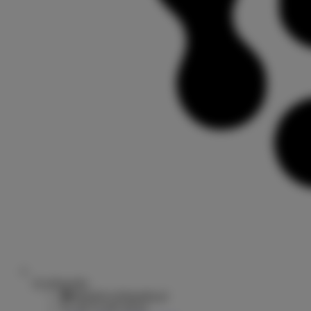
Ecyklopedia
sklep@ecyklopedia.pl
+48 22 665 06 81