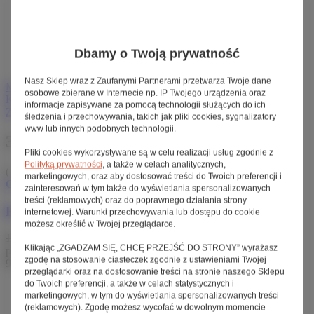
Dodanie produktu do listy zakupowej nie oznacza
automatycznie jego rezerwacji.
Dla niezalogowanych klientów lista zakupowa
przechowywana jest do momentu wygaśnięcia sesji (około
Dbamy o Twoją prywatność
24h).
Nasz Sklep wraz z Zaufanymi Partnerami przetwarza Twoje dane
Menu
osobowe zbierane w Internecie np. IP Twojego urządzenia oraz
Konto
informacje zapisywane za pomocą technologii służących do ich
Zaloguj się
Zarejestruj się
Sprawdź status zamówienia
śledzenia i przechowywania, takich jak pliki cookies, sygnalizatory
www lub innych podobnych technologii.
348 PLN netto miesięcznie
Pliki cookies wykorzystywane są w celu realizacji usług zgodnie z
Polityką prywatności
, a także w celach analitycznych,
( ilość produktów:
1
)
marketingowych, oraz aby dostosować treści do Twoich preferencji i
Chwilowo niedostępny
zainteresowań w tym także do wyświetlania spersonalizowanych
treści (reklamowych) oraz do poprawnego działania strony
Rower elektryczny Vello BIKE+ Speed Drive
internetowej. Warunki przechowywania lub dostępu do cookie
możesz określić w Twojej przeglądarce.
16 250,00 zł
brutto
12 950,00 zł
/ szt.
brutto
Najniższa cena
Klikając „ZGADZAM SIĘ, CHCĘ PRZEJŚĆ DO STRONY” wyrażasz
produktu w okresie 30 dni przed wprowadzeniem obniżki:
14
zgodę na stosowanie ciasteczek zgodnie z ustawieniami Twojej
950,00 zł
przeglądarki oraz na dostosowanie treści na stronie naszego Sklepu
do Twoich preferencji, a także w celach statystycznych i
Silnik:
Zehus Drivetrain
,
wsparcie do 25 km/h
marketingowych, w tym do wyświetlania spersonalizowanych treści
Moment obrotowy (Nm):
40
(reklamowych). Zgodę możesz wycofać w dowolnym momencie
Zasięg (km):
50-70