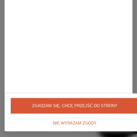
Lista zakupionych produktów
Historia transakcji
Moje rabaty
Newsletter
Regulaminy
Wysyłka
Sposoby płatności i prowizje
Regulamin
Polityka prywatności
Odstąpienie od umowy
ZGADZAM SIĘ, CHCĘ PRZEJŚĆ DO STRONY
NIE WYRAŻAM ZGODY