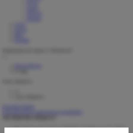
Greyp
woom
VELLO
Stromer
O nas
Serwis
Blog
Kontakt
Zapraszamy do salonu w Warszawie!
Strona główna
Uwaga
Listy zakupowe
0
Listy zakupowe
Zarządzaj listami
Lista dotychczas zamówionych produktów
Jak działa lista zakupowa?
Po zalogowaniu możesz umieścić i przechowywać na liście
zakupowej dowolną liczbę produktów nieskończenie długo.