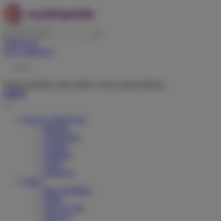
Zaloguj się
Listy zakupowe
0
Dodaj produkty, które lubisz i chcesz kupić później.
0,00 zł
Rowery elektryczne
Miejskie
Trekingowe
Górskie
Składane
Cargo
Dziecięce
Marki
Riese & Muller
Orbea
Velo de Ville
Tenways