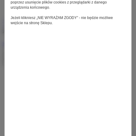
poprzez usunięcie plików cookies z przeglądarki z danego
Przerzutka:
Schlumpf Speed Drive
urządzenia końcowego.
Dostępny w leasingu już od:
348 PLN netto miesięcznie
Jeżeli klikniesz „NIE WYRAŻAM ZGODY” - nie będzie możliwe
+ Do ulubionych
wejście na stronę Sklepu.
+ Do porównania
Zapisz na liście zakupowej
0
Zapisz
Stwórz nową listę zakupową
Nazwa nowej listy
Utwórz listę
Zapisz
Moje zamówienia
Status zamówienia
Śledzenie przesyłki
Chcę zareklamować produkt
Chcę zwrócić produkt
Chcę wymienić towar
Kontakt
Moje konto
Zarejestruj się
Koszyk
Listy zakupowe