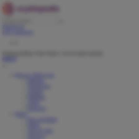
Zaloguj się
Listy zakupowe
0
Dodaj produkty, które lubisz i chcesz kupić później.
0,00 zł
Rowery elektryczne
Miejskie
Trekingowe
Górskie
Składane
Cargo
Dziecięce
Marki
Riese & Muller
Orbea
Velo de Ville
Tenways