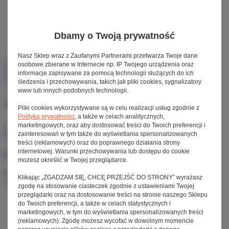
Dodanie produktu do listy zakupowej nie oznacza
automatycznie jego rezerwacji.
Dla niezalogowanych klientów lista zakupowa
Dbamy o Twoją prywatność
przechowywana jest do momentu wygaśnięcia sesji (około
24h).
Nasz Sklep wraz z Zaufanymi Partnerami przetwarza Twoje dane
Menu
osobowe zbierane w Internecie np. IP Twojego urządzenia oraz
Konto
informacje zapisywane za pomocą technologii służących do ich
Zaloguj się
Zarejestruj się
Sprawdź status zamówienia
śledzenia i przechowywania, takich jak pliki cookies, sygnalizatory
www lub innych podobnych technologii.
187 PLN miesięcznie
Pliki cookies wykorzystywane są w celu realizacji usług zgodnie z
Polityką prywatności
, a także w celach analitycznych,
( ilość produktów:
1
)
marketingowych, oraz aby dostosować treści do Twoich preferencji i
Chwilowo niedostępny
zainteresowań w tym także do wyświetlania spersonalizowanych
treści (reklamowych) oraz do poprawnego działania strony
internetowej. Warunki przechowywania lub dostępu do cookie
Rower elektryczny Tenways CGO800S
możesz określić w Twojej przeglądarce.
9 100,00 zł
brutto
8 500,00 zł
/ szt.
brutto
Najniższa cena produktu
Klikając „ZGADZAM SIĘ, CHCĘ PRZEJŚĆ DO STRONY” wyrażasz
w okresie 30 dni przed wprowadzeniem obniżki:
8 700,00 zł
zgodę na stosowanie ciasteczek zgodnie z ustawieniami Twojej
przeglądarki oraz na dostosowanie treści na stronie naszego Sklepu
Silnik:
Mivice M070
,
wsparcie do 25 km/h
do Twoich preferencji, a także w celach statystycznych i
Moment obrotowy (Nm):
35
marketingowych, w tym do wyświetlania spersonalizowanych treści
Zasięg (km):
80-100
(reklamowych). Zgodę możesz wycofać w dowolnym momencie
Przerzutka:
Singlespeed