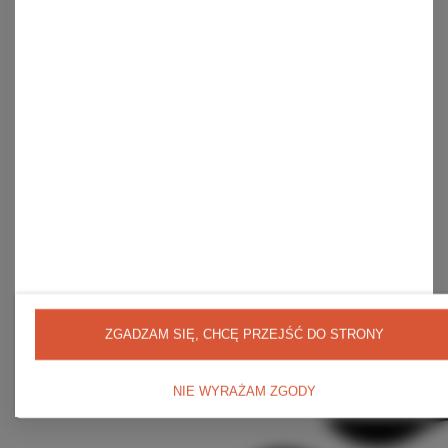
Historia transakcji
Moje rabaty
Newsletter
Regulaminy
Wysyłka
Sposoby płatności i prowizje
Regulamin
Polityka prywatności
Odstąpienie od umowy
ZGADZAM SIĘ, CHCĘ PRZEJŚĆ DO STRONY
NIE WYRAŻAM ZGODY