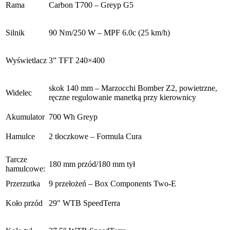
Rama
Carbon T700 – Greyp G5
Silnik
90 Nm/250 W – MPF 6.0c (25 km/h)
Wyświetlacz
3” TFT 240×400
skok 140 mm – Marzocchi Bomber Z2, powietrzne,
Widelec
ręczne regulowanie manetką przy kierownicy
Akumulator
700 Wh Greyp
Hamulce
2 tłoczkowe – Formula Cura
Tarcze
180 mm przód/180 mm tył
hamulcowe:
Przerzutka
9 przełożeń – Box Components Two-E
Koło przód
29″
WTB SpeedTerra