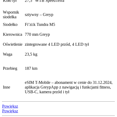
Koło tył
27,5″ WTB SpeedTerra
Wspornik
sztywny – Greyp
siodełka
Siodełko
Fi’zi:k Tundra M5
Kierownica
770 mm Greyp
Oświetlenie
zintegrowane 4 LED przód, 4 LED tył
Waga
23,5 kg
Przebieg
187 km
eSIM T-Mobile – abonament w cenie do 31.12.2024,
Inne
aplikacja GreypApp z nawigacją i funkcjami fitness,
USB-C, kamera przód i tył
Powiększ
Powiększ