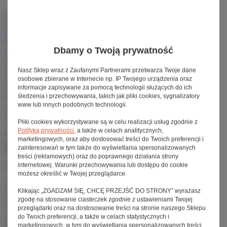
Dostępny w leasingu już od
651 PLN netto miesięcznie
Marka
Riese & Muller
Gwarancja
Dbamy o Twoją prywatność
Gwarancja producenta na 2 lata
Specyfikacja
Parametry
Nasz Sklep wraz z Zaufanymi Partnerami przetwarza Twoje dane
Rodzaj ramy
osobowe zbierane w Internecie np. IP Twojego urządzenia oraz
Jednorurowa
informacje zapisywane za pomocą technologii służących do ich
śledzenia i przechowywania, takich jak pliki cookies, sygnalizatory
Moc silnika (W)
www lub innych podobnych technologii.
250
Pojemność akumulatora (Wh)
Pliki cookies wykorzystywane są w celu realizacji usług zgodnie z
750
Polityką prywatności
, a także w celach analitycznych,
Przeniesienie napędu
marketingowych, oraz aby dostosować treści do Twoich preferencji i
pasek
zainteresowań w tym także do wyświetlania spersonalizowanych
Materiał ramy
treści (reklamowych) oraz do poprawnego działania strony
aluminium
internetowej. Warunki przechowywania lub dostępu do cookie
Lokalizacja napędu
możesz określić w Twojej przeglądarce.
centralna
Ładowarka
Klikając „ZGADZAM SIĘ, CHCĘ PRZEJŚĆ DO STRONY” wyrażasz
4A 36V
zgodę na stosowanie ciasteczek zgodnie z ustawieniami Twojej
Hamulce
przeglądarki oraz na dostosowanie treści na stronie naszego Sklepu
tarczowe hydrauliczne
do Twoich preferencji, a także w celach statystycznych i
Magura MT4/MT5
marketingowych, w tym do wyświetlania spersonalizowanych treści