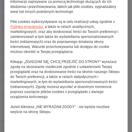
informacje zapisywane za pomocą technologii służących do ich
Riese & Muller
śledzenia i przechowywania, takich jak pliki cookies, sygnalizatory
Gwarancja
www lub innych podobnych technologii.
Gwarancja producenta na 2 lata
Specyfikacja
Pliki cookies wykorzystywane są w celu realizacji usług zgodnie z
Parametry
Polityką prywatności
, a także w celach analitycznych,
Rodzaj ramy
marketingowych, oraz aby dostosować treści do Twoich preferencji i
Cargo
zainteresowań w tym także do wyświetlania spersonalizowanych
Moc silnika (W)
treści (reklamowych) oraz do poprawnego działania strony
250
internetowej. Warunki przechowywania lub dostępu do cookie
Pojemność akumulatora (Wh)
możesz określić w Twojej przeglądarce.
500
Przeniesienie napędu
Klikając „ZGADZAM SIĘ, CHCĘ PRZEJŚĆ DO STRONY” wyrażasz
zgodę na stosowanie ciasteczek zgodnie z ustawieniami Twojej
łańcuch
przeglądarki oraz na dostosowanie treści na stronie naszego Sklepu
Materiał ramy
do Twoich preferencji, a także w celach statystycznych i
aluminium
marketingowych, w tym do wyświetlania spersonalizowanych treści
Lokalizacja napędu
(reklamowych). Zgodę możesz wycofać w dowolnym momencie
centralna
poprzez usunięcie plików cookies z przeglądarki z danego
Ładowarka
urządzenia końcowego.
4A 36V
Hamulce
Jeżeli klikniesz „NIE WYRAŻAM ZGODY” - nie będzie możliwe
tarczowe hydrauliczne
wejście na stronę Sklepu.
Tektro AURiGA
Kolor
chilli matt
Wyświetlacz