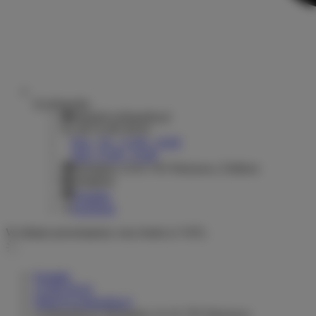
Ecyklopedia
sklep@ecyklopedia.pl
+48 22 665 06 81
Pon. - Pt. : 11.00 - 19.00
Sob.: 11.00 - 15.00
Rydygiera 14 01-793 Warszawa, Żoliborz
Instagram
Youtube
Facebook
W sklepie prezentujemy ceny brutto (z VAT).
Kontakt
22 665 06 81
hello@ecyklopedia.pl
ecyklopedia.pl
,
Rydygiera 14
,
01-793
Warszawa