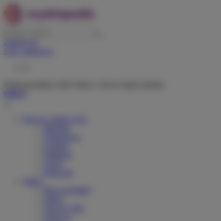
Zaloguj się
Listy zakupowe
0
Dodaj produkty, które lubisz i chcesz kupić później.
0,00 zł
Rowery elektryczne
Miejskie
Trekingowe
Górskie
Składane
Cargo
Dziecięce
Marki
Riese & Muller
Orbea
Velo de Ville
Tenways