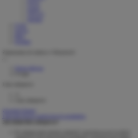
Greyp
woom
VELLO
Stromer
O nas
Serwis
Blog
Kontakt
Zapraszamy do salonu w Warszawie!
Strona główna
Uwaga
Listy zakupowe
0
Listy zakupowe
Zarządzaj listami
Lista dotychczas zamówionych produktów
Jak działa lista zakupowa?
Po zalogowaniu możesz umieścić i przechowywać na liście
zakupowej dowolną liczbę produktów nieskończenie długo.