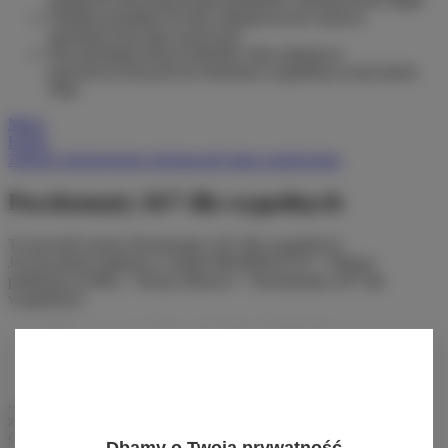
Dodanie produktu do listy zakupowej nie oznacza
automatycznie jego rezerwacji.
Dla niezalogowanych klientów lista zakupowa
przechowywana jest do momentu wygaśnięcia sesji (około
24h).
Menu
Konto
Zaloguj się
Zarejestruj się
Sprawdź status zamówienia
Paczkomaty 24/7 dla wygodnych
To jest treść strony Paczkomaty 24/7 dla wygodnych
Jej zawartość zmienisz w dziale MODERACJA > Własne
podstrony (CMS) > Strony firmowe > Paczkomaty 24/7 dla
wygodnych
Możesz tu wpisać dowolnej długości tekst formatowany.
Możesz również wstawić obrazek używając modułu
Zarządzanie plikami
Wyobraź sobie, że planujesz weekendowy wyjazd z rodziną lub
znajomymi na biwak i właśnie zdajesz sobie sprawę, że Twój
śpiwór jest podarty a ulubiona latarka ledowa została gdzieś w lesie
Dbamy o Twoją prywatność