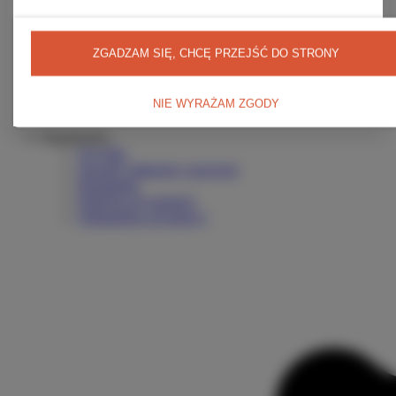
Zarejestruj się
Koszyk
Listy zakupowe
ZGADZAM SIĘ, CHCĘ PRZEJŚĆ DO STRONY
Lista zakupionych produktów
Historia transakcji
Moje rabaty
NIE WYRAŻAM ZGODY
Newsletter
Regulaminy
Wysyłka
Sposoby płatności i prowizje
Regulamin
Polityka prywatności
Odstąpienie od umowy