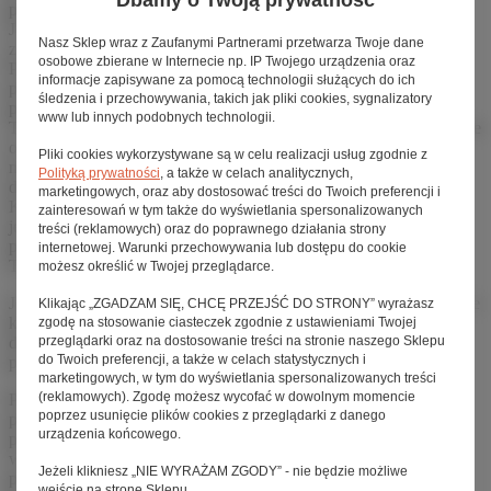
podczas ostatniego wypadu za miasto…
Jest czwartek, wchodzisz do zaufanego sklepu internetowego,
Nasz Sklep wraz z Zaufanymi Partnerami przetwarza Twoje dane
zamawiasz śpiwór, nową latarkę i kilka dodatkowych akcesoriów.
osobowe zbierane w Internecie np. IP Twojego urządzenia oraz
Po kilku godzinach otrzymujesz e-maila z informacją, że kurier już
informacje zapisywane za pomocą technologii służących do ich
podjął Twoją paczkę i dostawa planowana jest na piątek. Super! W
śledzenia i przechowywania, takich jak pliki cookies, sygnalizatory
piątek okazało się, że kurier zapomniał zadzwonić i umówić się z
www lub innych podobnych technologii.
Tobą na odbiór przesyłki, a odebrane o godzinie 18 awizo informuje
o ponownej próbie dostarczenia w poniedziałek. Opcjonalnie
Pliki cookies wykorzystywane są w celu realizacji usług zgodnie z
możesz swoją przesyłkę odebrać w sobotę w punkcie odbioru na
Polityką prywatności
, a także w celach analitycznych,
drugim krańcu miasta.
marketingowych, oraz aby dostosować treści do Twoich preferencji i
Koniec końców, na biwak jedziesz z niskiej jakości śpiworem i
zainteresowań w tym także do wyświetlania spersonalizowanych
jednorazową latarką kupionymi w pobliskim markecie. W
treści (reklamowych) oraz do poprawnego działania strony
poniedziałek uśmiechnięty kurier wreszcie dostarcza skutecznie
internetowej. Warunki przechowywania lub dostępu do cookie
Twoją przesyłkę.
możesz określić w Twojej przeglądarce.
Jeśli sytuacja wydaje Ci się znajoma, jeśli irytują Cię również długie
Klikając „ZGADZAM SIĘ, CHCĘ PRZEJŚĆ DO STRONY” wyrażasz
kolejki na poczcie, skorzystaj z nowoczesnej, wygodnej formy
zgodę na stosowanie ciasteczek zgodnie z ustawieniami Twojej
dostarczania przesyłek jaką są
przeglądarki oraz na dostosowanie treści na stronie naszego Sklepu
Paczkomaty InPost
oferowanej
do Twoich preferencji, a także w celach statystycznych i
przez nasz sklep internetowy.
marketingowych, w tym do wyświetlania spersonalizowanych treści
(reklamowych). Zgodę możesz wycofać w dowolnym momencie
Paczkomat to urządzenie przypominające wyglądem skrytki
poprzez usunięcie plików cookies z przeglądarki z danego
pocztowe. Obecnie sieć Paczkomatów obejmuje ponad 400
urządzenia końcowego.
punktów w całej Polsce – są w niemal każdej miejscowości a
większych miastach w każdej dzielnicy. Ich główną ideą jest to, że
Jeżeli klikniesz „NIE WYRAŻAM ZGODY” - nie będzie możliwe
przesyłka z Twoim zamówieniem czeka na odbiór w wybranym
wejście na stronę Sklepu.