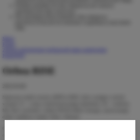
Dodanie produktu do listy zakupowej nie oznacza
automatycznie jego rezerwacji.
Dla niezalogowanych klientów lista zakupowa
przechowywana jest do momentu wygaśnięcia sesji (około
24h).
Menu
Konto
Zaloguj się
Zarejestruj się
Sprawdź status zamówienia
Kanał RSS
Orbea RISE
2022-03-06
Najnowszy model rowerów eMTB to RISE, który występje w dwóch
wersjach: H – z ramą z hydroformowanego aluminium i M – z karbonu.
Moc Rise’a pochodzi z silnika EP8 RS (Rider Synergy), opracowanego
dzięki współpracy między Orbea i Shimano.
Oprogramowanie silnika, oferuje naturalną i wydajną pomoc, eliminując
opóźnienia w dostarczaniu momentu obrotowego, które są typowe dla