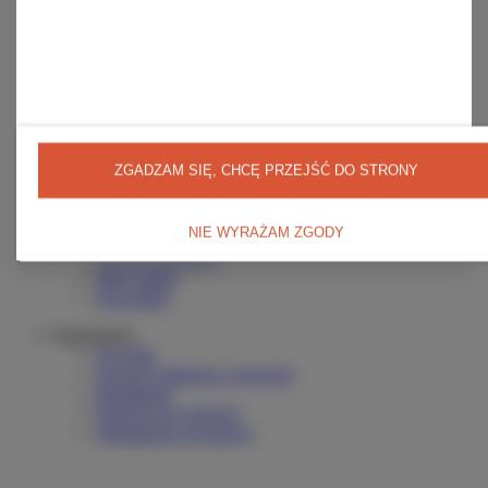
Moje zamówienia
Status zamówienia
Śledzenie przesyłki
Chcę zareklamować produkt
Chcę zwrócić produkt
Chcę wymienić towar
Kontakt
Moje konto
ZGADZAM SIĘ, CHCĘ PRZEJŚĆ DO STRONY
Zarejestruj się
Koszyk
Listy zakupowe
NIE WYRAŻAM ZGODY
Lista zakupionych produktów
Historia transakcji
Moje rabaty
Newsletter
Regulaminy
Wysyłka
Sposoby płatności i prowizje
Regulamin
Polityka prywatności
Odstąpienie od umowy