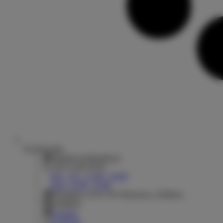
Ecyklopedia
sklep@ecyklopedia.pl
+48 22 665 06 81
Pon. - Pt. : 11.00 - 19.00
Sob.: 11.00 - 15.00
Rydygiera 14 01-793 Warszawa, Żoliborz
Instagram
Youtube
Facebook