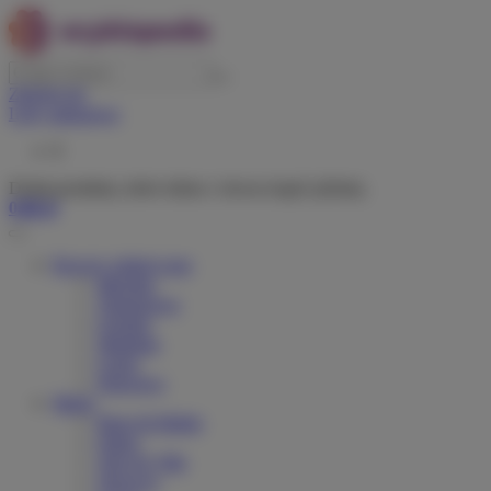
Zaloguj się
Listy zakupowe
0
Dodaj produkty, które lubisz i chcesz kupić później.
0,00 zł
Rowery elektryczne
Miejskie
Trekingowe
Górskie
Składane
Cargo
Dziecięce
Marki
Riese & Muller
Orbea
Velo de Ville
Tenways