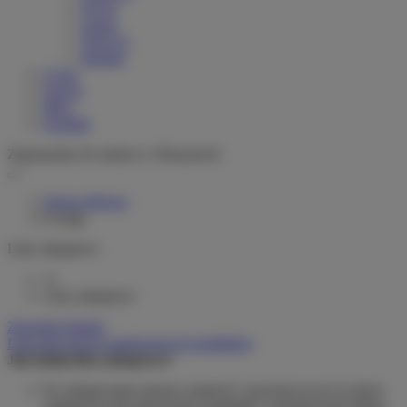
Greyp
woom
VELLO
Stromer
O nas
Serwis
Blog
Kontakt
Zapraszamy do salonu w Warszawie!
Strona główna
Uwaga
Listy zakupowe
0
Listy zakupowe
Zarządzaj listami
Lista dotychczas zamówionych produktów
Jak działa lista zakupowa?
Po zalogowaniu możesz umieścić i przechowywać na liście
zakupowej dowolną liczbę produktów nieskończenie długo.