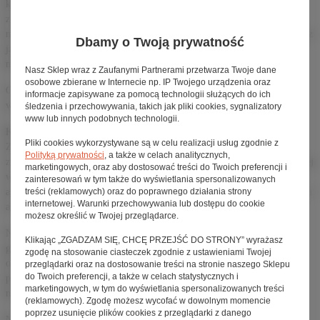
konwencjonalnych e-rowerów. Silnik został tak zoptymalizowany, aby
zapewnić maksymalne wspomaganie w zakresie od 75 do 95 obrotów na
minutę, czyli przy kadencji, przy której człowiek pedałuje najskuteczniej i z
Dbamy o Twoją prywatność
jaką normalnie pedałujemy na naszych standardowych rowerach
mechanicznych.
Nasz Sklep wraz z Zaufanymi Partnerami przetwarza Twoje dane
osobowe zbierane w Internecie np. IP Twojego urządzenia oraz
Oznacza to, że im mocniej pedałujemy, RISE reaguje natychmiast, z
informacje zapisywane za pomocą technologii służących do ich
większą mocą – dając poczucie naturalnego wspomagania.
śledzenia i przechowywania, takich jak pliki cookies, sygnalizatory
www lub innych podobnych technologii.
Kolejnym unikalnym aspektem filozofii Rider Synergy jest jej autonomia.
Pliki cookies wykorzystywane są w celu realizacji usług zgodnie z
Ze względu na mniejsze zużycie energii, niższą wagę roweru i większą
Polityką prywatności
, a także w celach analitycznych,
zależność od nóg rowerzysty, bateria w RISE wytrzymuje około 50% dłużej
marketingowych, oraz aby dostosować treści do Twoich preferencji i
w porównaniu do standardowego e-bike’a. Przekłada się to na zaskakującą
zainteresowań w tym także do wyświetlania spersonalizowanych
treści (reklamowych) oraz do poprawnego działania strony
autonomię baterii 360 Wh w modelach karbonowych i 540 Wh w modelach
internetowej. Warunki przechowywania lub dostępu do cookie
aluminiowych z całkowicie przeprojektowaną baterią.
możesz określić w Twojej przeglądarce.
Niska waga to też zaleta RISE’a i coś, w co Orbea zainwestowała wiele
Klikając „ZGADZAM SIĘ, CHCĘ PRZEJŚĆ DO STRONY” wyrażasz
godzin prac projektowych: uwzględniono ramę, zintegrowaną baterię,
zgodę na stosowanie ciasteczek zgodnie z ustawieniami Twojej
odpowiedni montaż wybranych komponentów obniżających masę, co
przeglądarki oraz na dostosowanie treści na stronie naszego Sklepu
do Twoich preferencji, a także w celach statystycznych i
poskutkowało tym, że prowadzenie roweru niewiele rożni się od
marketingowych, w tym do wyświetlania spersonalizowanych treści
mechanicznego”górala”.
(reklamowych). Zgodę możesz wycofać w dowolnym momencie
poprzez usunięcie plików cookies z przeglądarki z danego
Naturalne pedałowanie i prowadzenie to dwa aspekty, które najbardziej