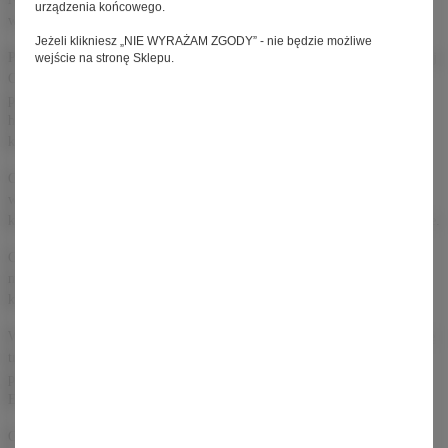
urządzenia końcowego.
wyróżniają RISE.
Jeżeli klikniesz „NIE WYRAŻAM ZGODY” - nie będzie możliwe
Podobnie jak w przypadku ram karbonowych, tak i przy ramie aluminiowej
wejście na stronę Sklepu.
Orbea wybrała najlepsze materiały i zastosowała najbardziej zaawansowane
procesy produkcyjne. Dzięki podwójnie i potrójnie cieniowanym,
hydroformowanym rurom, zespół Orbea zoptymalizował grubość i ich
kształty oraz wzmocnił najbardziej delikatne obszary.
Orbea zastosowała proces polerowania ramy aluminiowej. Ta technika
wygładza spawy na połączeniach rur, dopasowując się do estetyki ramy
karbonowej. W rzeczywistości trudno dostrzec różnice między nimi różnice.
Całkowita waga nowego aluminiowego RISE to imponujące 19 kg dla
modelu z najwyższej półki i 20 kg dla modelu podstawowego, a dla ramy
karbonowej odpowiednio ok. 1,5 kg mniej.
Wersja karbonowa RISE M posiada baterię 360 Wh, wystarczającą na jazdę
trwającą 3-4 godziny, w zależności od sposobu zarządzania baterią. W
przypadku dłuższych przejażdżek i większej wydajności Orbea oferuje Rise
Extender, który zwiększa całkowitą pojemność systemu do 612 Wh.
Orbea rozważyła potrzeby rowerzystów szukających doświadczenia i