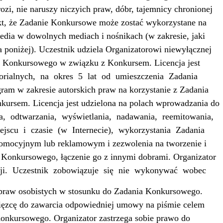
i, nie naruszy niczyich praw, dóbr, tajemnicy chronionej
kt, że Zadanie Konkursowe może zostać wykorzystane na
edia w dowolnych mediach i nośnikach (w zakresie, jaki
a poniżej). Uczestnik udziela Organizatorowi niewyłącznej
nia Konkursowego w związku z Konkursem. Licencja jest
torialnych,
na
okres
5
lat
od
umieszczenia
Zadania
ram w zakresie autorskich praw na korzystanie z Zadania
ursem. Licencja jest udzielona na polach wprowadzania do
a,
odtwarzania,
wyświetlania,
nadawania,
reemitowania,
ejscu
i
czasie
(w
Internecie),
wykorzystania
Zadania
omocyjnym lub reklamowym i zezwolenia na tworzenie i
 Konkursowego, łączenie go z innymi dobrami. Organizator
ji.
Uczestnik
zobowiązuje
się
nie
wykonywać
wobec
 praw osobistych w stosunku do Zadania Konkursowego.
ęzcę do zawarcia odpowiedniej umowy na piśmie celem
Konkursowego. Organizator zastrzega sobie prawo do