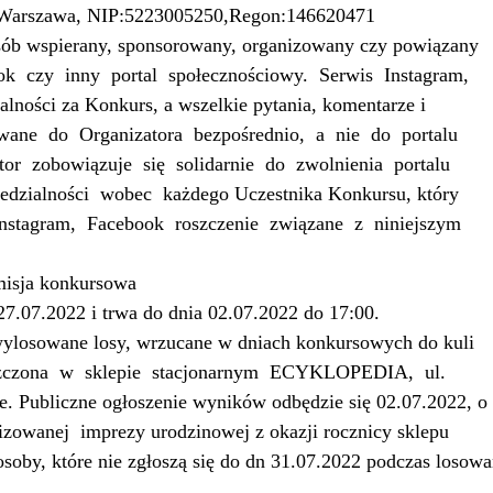
3 Warszawa, NIP:5223005250,Regon:146620471
osób wspierany, sponsorowany, organizowany czy powiązany
ok
czy
inny
portal
społecznościowy.
Serwis
Instagram,
lności za Konkurs, a wszelkie pytania, komentarze i
owane
do
Organizatora
bezpośrednio,
a
nie
do
portalu
tor
zobowiązuje
się
solidarnie
do
zwolnienia
portalu
edzialności
wobec
każdego Uczestnika Konkursu, który
nstagram,
Facebook
roszczenie
związane
z
niniejszym
misja konkursowa
27.07.2022 i trwa do dnia 02.07.2022 do 17:00.
 wylosowane losy, wrzucane w dniach konkursowych do kuli
zczona
w
sklepie
stacjonarnym
ECYKLOPEDIA,
ul.
 Publiczne ogłoszenie wyników odbędzie się 02.07.2022, o
izowanej
imprezy urodzinowej z okazji rocznicy sklepu
, które nie zgłoszą się do dn 31.07.2022 podczas losowan