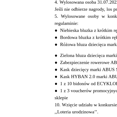
4. Wylosowana osoba 31.07.2022
Jeśli nie odbierze nagrody, los p
5.
Wylosowane
osoby
w
konk
regulaminie:
●
Niebieska bluzka z krótkim
●
Bordowa bluzka z krótkim r
●
Różowa bluza dziecięca mar
●
Zielona bluza dziecięca mar
●
Zabezpieczenie rowerowe
●
Kask dziecięcy marki ABU
●
Kask HYBAN 2.0 marki AB
●
1 z 10 bidonów od ECYKL
●
1 z 3 voucherów promocyjnyc
sklepie
10. Wzięcie udziału w konkursie
,,Loteria urodzinowa’’.