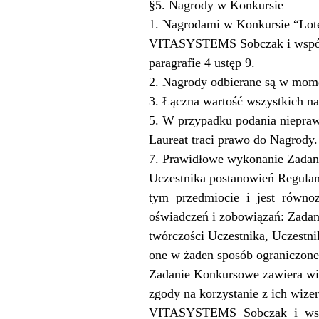
§5. Nagrody w Konkursie
1. Nagrodami w Konkursie “Lot
VITASYSTEMS Sobczak i wspólni
paragrafie 4 ustęp 9.
2. Nagrody odbierane są w mome
3. Łączna wartość wszystkich n
5. W przypadku podania niepra
Laureat traci prawo do Nagrody.
7. Prawidłowe wykonanie Zadani
Uczestnika postanowień Regulam
tym
przedmiocie
i
jest
równoz
oświadczeń i zobowiązań: Zadan
twórczości Uczestnika, Uczestni
one w żaden sposób ograniczone 
Zadanie Konkursowe zawiera wiz
zgody na korzystanie z ich wiz
VITASYSTEMS
Sobczak
i
ws