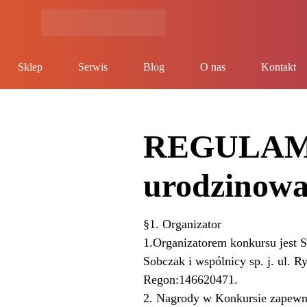
Sklep
Serwis
Blog
O nas
Kontakt
REGULAM
urodzinow
§1. Organizator
1.Organizatorem konkursu je
Sobczak i wspólnicy sp. j. ul.
Regon:146620471.
2. Nagrody w Konkursie zapewn