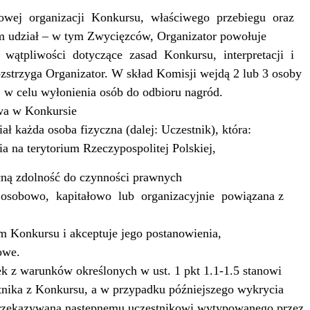
owej
organizacji
Konkursu,
właściwego
przebiegu
oraz
m udział – w tym Zwycięzców, Organizator powołuje
wątpliwości
dotyczące
zasad
Konkursu,
interpretacji
i
zstrzyga Organizator. W skład Komisji wejdą 2 lub 3 osoby
 w celu wyłonienia osób do odbioru nagród.
twa w Konkursie
ł każda osoba fizyczna (dalej: Uczestnik), która:
a na terytorium Rzeczypospolitej Polskiej,
pełną zdolność do czynności prawnych
osobowo,
kapitałowo
lub
organizacyjnie
powiązana z
m Konkursu i akceptuje jego postanowienia,
owe.
ek z warunków określonych w ust. 1 pkt 1.1-1.5 stanowi
nika z Konkursu, a w przypadku późniejszego wykrycia
 przekazywana następnemu uczestnikowi wytypowanego przez