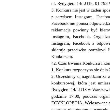
ul. Rydygiera 14/LU18, 01-79
3. Konkurs nie jest w żaden sp
z
serwisem
Instagram,
Facebo
Facebook nie ponosi odpowiedzia
reklamacje
powinny
być
kier
Instagram,
Facebook.
Organiza
Instagram,
Facebook
z
odpowi
skieruje
przeciwko
portalowi
I
Konkursem.
§2. Czas trwania Konkursu i ko
1. Konkurs rozpoczyna się dnia 
2. Uczestnicy są nagradzani za
konkursowej,
która
jest
umies
Rydygiera 14/LU18 w Warszawie.
godzinie
17:00,
podczas
organ
ECYKLOPEDIA. Wylosowane osoby
nagrody, nie otrzymują nagrody.