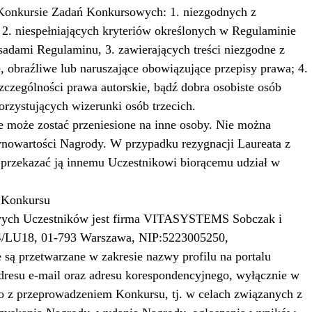
 Konkursie Zadań Konkursowych: 1. niezgodnych z
 2. niespełniających kryteriów określonych w Regulaminie
sadami Regulaminu, 3. zawierających treści niezgodne z
 obraźliwe lub naruszające obowiązujące przepisy prawa; 4.
czególności prawa autorskie, bądź dobra osobiste osób
rzystujących wizerunki osób trzecich.
e może zostać przeniesione na inne osoby. Nie można
nowartości Nagrody. W przypadku rezygnacji Laureata z
przekazać ją innemu Uczestnikowi biorącemu udział w
 Konkursu
wych Uczestników jest firma VITASYSTEMS Sobczak i
 14/LU18, 01-793 Warszawa, NIP:5223005250,
ą przetwarzane w zakresie nazwy profilu na portalu
adresu e-mail oraz adresu korespondencyjnego, wyłącznie w
 z przeprowadzeniem Konkursu, tj. w celach związanych z