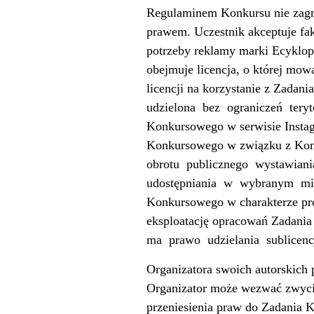
Regulaminem Konkursu nie zagroz
prawem. Uczestnik akceptuje fa
potrzeby reklamy marki Ecyklop
obejmuje licencja, o której mow
licencji na korzystanie z Zada
udzielona
bez
ograniczeń
tery
Konkursowego w serwisie Instag
Konkursowego w związku z Konk
obrotu
publicznego
wystawiani
udostępniania
w
wybranym
mi
Konkursowego w charakterze pr
eksploatację opracowań Zadania
ma
prawo
udzielania
sublicenc
Organizatora swoich autorskich
Organizator może wezwać zwyci
przeniesienia praw do Zadania 