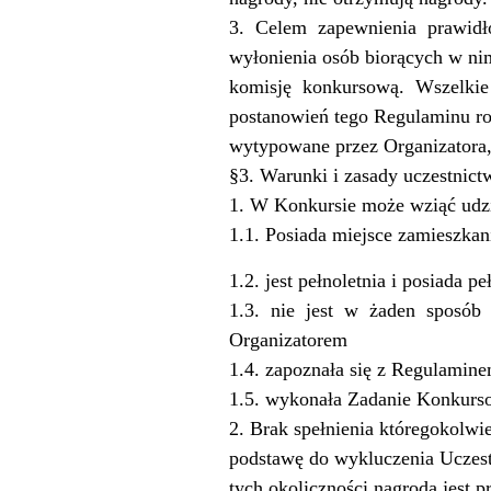
3.
Celem
zapewnienia
prawidł
wyłonienia osób biorących w ni
komisję
konkursową.
Wszelkie
postanowień tego Regulaminu ro
wytypowane przez Organizatora,
§3. Warunki i zasady uczestnic
1. W Konkursie może wziąć udzia
1.1. Posiada miejsce zamieszkani
1.2. jest pełnoletnia i posiada 
1.3.
nie
jest
w
żaden
sposób
Organizatorem
1.4. zapoznała się z Regulamine
1.5. wykonała Zadanie Konkurs
2. Brak spełnienia któregokolwi
podstawę do wykluczenia Uczest
tych okoliczności nagroda jest