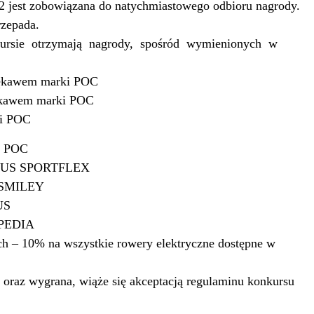
 jest zobowiązana do natychmiastowego odbioru nagrody.
rzepada.
ursie
otrzymają
nagrody,
spośród
wymienionych
w
 rękawem marki POC
ękawem marki POC
ki POC
ki POC
 ABUS SPORTFLEX
S SMILEY
US
OPEDIA
h – 10% na wszystkie rowery elektryczne dostępne w
 oraz wygrana, wiąże się akceptacją regulaminu konkursu