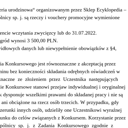
eria urodzinowa“ organizowanym przez Sklep Ecyklopedia –
cy sp. j. są rzeczy i vouchery promocyjne wymienione
ncie wczytania zwycięzcy lub do 31.07.2022.
agród wynosi 3 500,00 PLN.
widłowych danych lub niewypełnienie obowiązków z §4,
a Konkursowego jest równoznaczne z akceptacją przez
inu bez konieczności składania odrębnych oświadczeń w
naczne
ze
złożeniem
przez
Uczestnika
następujących
ie Konkursowe stanowi przejaw indywidualnej i oryginalnej
k dysponuje wszelkimi prawami do składanej pracy i nie są
ani obciążone na rzecz osób trzecich. W przypadku, gdy
erunki innych osób, udzieliły one Uczestnikowi wyraźnej
erunku do celów związanych z Konkursem. Korzystanie przez
pólnicy
sp.
j.
z
Zadania
Konkursowego
zgodnie
z