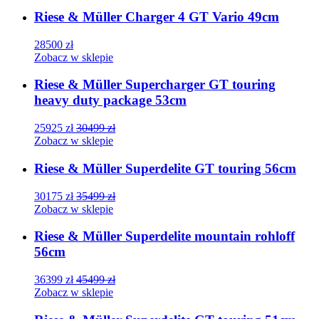
Riese & Müller Charger 4 GT Vario 49cm
28500
zł
Zobacz w sklepie
Riese & Müller Supercharger GT touring
heavy duty package 53cm
25925
zł
30499
zł
Zobacz w sklepie
Riese & Müller Superdelite GT touring 56cm
30175
zł
35499
zł
Zobacz w sklepie
Riese & Müller Superdelite mountain rohloff
56cm
36399
zł
45499
zł
Zobacz w sklepie