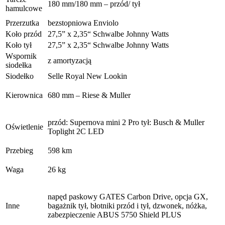
180 mm/180 mm – przód/ tył
hamulcowe
Przerzutka
bezstopniowa Enviolo
Koło przód
27,5” x 2,35“ Schwalbe Johnny Watts
Koło tył
27,5” x 2,35“ Schwalbe Johnny Watts
Wspornik
z amortyzacją
siodełka
Siodełko
Selle Royal New Lookin
Kierownica
680 mm – Riese & Muller
przód: Supernova mini 2 Pro tył: Busch & Muller
Oświetlenie
Toplight 2C LED
Przebieg
598 km
Waga
26 kg
napęd paskowy GATES Carbon Drive, opcja GX,
Inne
bagażnik tył, błotniki przód i tył, dzwonek, nóżka,
zabezpieczenie ABUS 5750 Shield PLUS