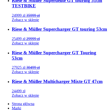
Riese & Müller Superdelite GT touring 51cm
TESTBIKE
24999
zł
35999
zł
Zobacz w sklepie
Riese & Müller Supercharger GT touring 53cm
25499
zł
29999
zł
Zobacz w sklepie
Riese & Müller Supercharger GT Touring
53cm
27925
zł
30499
zł
Zobacz w sklepie
Riese & Müller Multicharger Mixte GT 47cm
24499
zł
Zobacz w sklepie
Strona główna
Marki